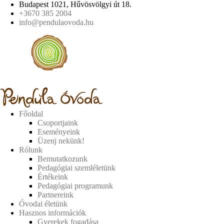
Budapest 1021, Hűvösvölgyi út 18.
+3670 385 2004
info@pendulaovoda.hu
Főoldal
Csoportjaink
Eseményeink
Üzenj nekünk!
Rólunk
Bemutatkozunk
Pedagógiai szemléletünk
Értékeink
Pedagógiai programunk
Partnereink
Óvodai életünk
Hasznos információk
Gyerekek fogadása