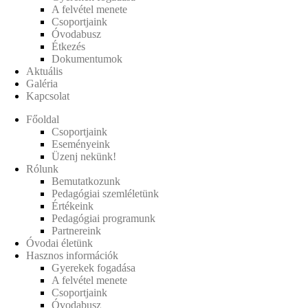
A felvétel menete
Csoportjaink
Óvodabusz
Étkezés
Dokumentumok
Aktuális
Galéria
Kapcsolat
Főoldal
Csoportjaink
Eseményeink
Üzenj nekünk!
Rólunk
Bemutatkozunk
Pedagógiai szemléletünk
Értékeink
Pedagógiai programunk
Partnereink
Óvodai életünk
Hasznos információk
Gyerekek fogadása
A felvétel menete
Csoportjaink
Óvodabusz