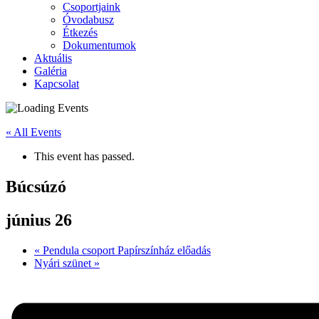
Csoportjaink
Óvodabusz
Étkezés
Dokumentumok
Aktuális
Galéria
Kapcsolat
« All Events
This event has passed.
Búcsúzó
június 26
«
Pendula csoport Papírszínház előadás
Nyári szünet
»