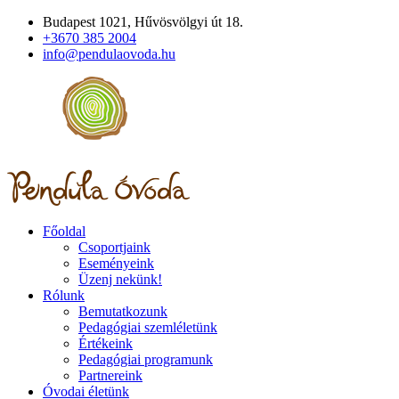
Budapest 1021, Hűvösvölgyi út 18.
+3670 385 2004
info@pendulaovoda.hu
Főoldal
Csoportjaink
Eseményeink
Üzenj nekünk!
Rólunk
Bemutatkozunk
Pedagógiai szemléletünk
Értékeink
Pedagógiai programunk
Partnereink
Óvodai életünk