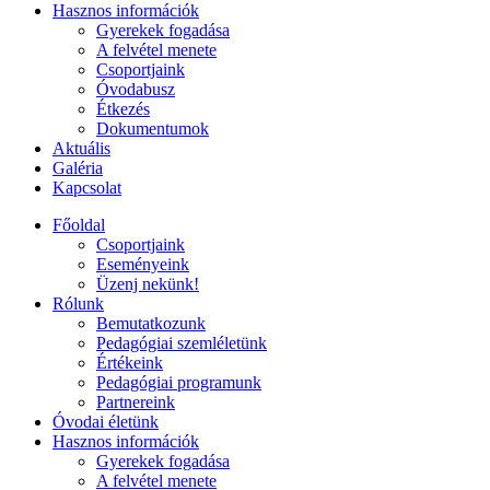
Hasznos információk
Gyerekek fogadása
A felvétel menete
Csoportjaink
Óvodabusz
Étkezés
Dokumentumok
Aktuális
Galéria
Kapcsolat
Főoldal
Csoportjaink
Eseményeink
Üzenj nekünk!
Rólunk
Bemutatkozunk
Pedagógiai szemléletünk
Értékeink
Pedagógiai programunk
Partnereink
Óvodai életünk
Hasznos információk
Gyerekek fogadása
A felvétel menete