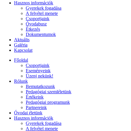
Hasznos információk
Gyerekek fogadása
A felvétel menete
Csoportjaink
Óvodabusz
Étkezés
Dokumentumok
Aktuális
Galéria
Kapcsolat
Főoldal
Csoportjaink
Eseményeink
Üzenj nekünk!
Rólunk
Bemutatkozunk
Pedagógiai szemléletünk
Értékeink
Pedagógiai programunk
Partnereink
Óvodai életünk
Hasznos információk
Gyerekek fogadása
A felvétel menete