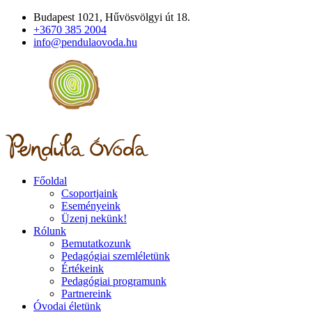
Budapest 1021, Hűvösvölgyi út 18.
+3670 385 2004
info@pendulaovoda.hu
Főoldal
Csoportjaink
Eseményeink
Üzenj nekünk!
Rólunk
Bemutatkozunk
Pedagógiai szemléletünk
Értékeink
Pedagógiai programunk
Partnereink
Óvodai életünk