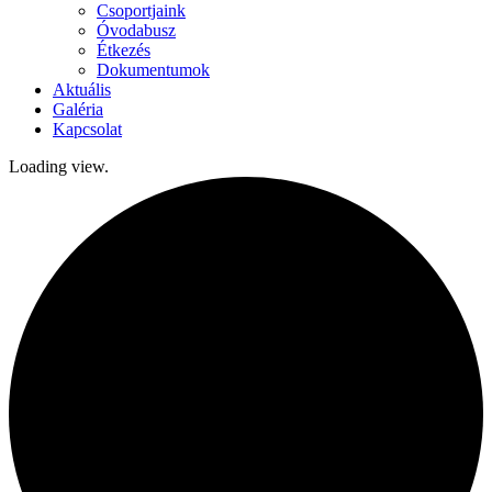
Csoportjaink
Óvodabusz
Étkezés
Dokumentumok
Aktuális
Galéria
Kapcsolat
Loading view.