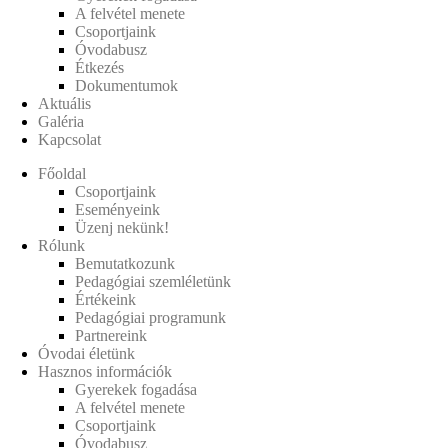
A felvétel menete
Csoportjaink
Óvodabusz
Étkezés
Dokumentumok
Aktuális
Galéria
Kapcsolat
Főoldal
Csoportjaink
Eseményeink
Üzenj nekünk!
Rólunk
Bemutatkozunk
Pedagógiai szemléletünk
Értékeink
Pedagógiai programunk
Partnereink
Óvodai életünk
Hasznos információk
Gyerekek fogadása
A felvétel menete
Csoportjaink
Óvodabusz