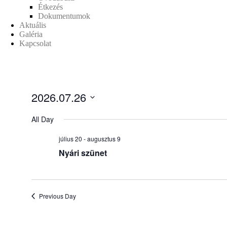
Étkezés
Dokumentumok
Aktuális
Galéria
Kapcsolat
2026.07.26
Select
date.
All Day
július 20
-
augusztus 9
Nyári szünet
Previous Day