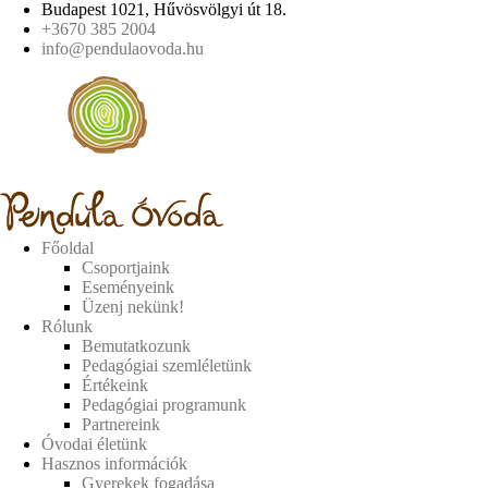
Budapest 1021, Hűvösvölgyi út 18.
+3670 385 2004
info@pendulaovoda.hu
Főoldal
Csoportjaink
Eseményeink
Üzenj nekünk!
Rólunk
Bemutatkozunk
Pedagógiai szemléletünk
Értékeink
Pedagógiai programunk
Partnereink
Óvodai életünk
Hasznos információk
Gyerekek fogadása