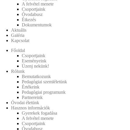
A felvétel menete
Csoportjaink
Óvodabusz
Étkezés
Dokumentumok
Aktuális
Galéria
Kapcsolat
Főoldal
Csoportjaink
Eseményeink
Üzenj nekünk!
Rólunk
Bemutatkozunk
Pedagógiai szemléletünk
Értékeink
Pedagógiai programunk
Partnereink
Óvodai életünk
Hasznos információk
Gyerekek fogadása
A felvétel menete
Csoportjaink
Óvodabusz