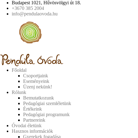
Budapest 1021, Hűvösvölgyi út 18.
+3670 385 2004
info@pendulaovoda.hu
Főoldal
Csoportjaink
Eseményeink
Üzenj nekünk!
Rólunk
Bemutatkozunk
Pedagógiai szemléletünk
Értékeink
Pedagógiai programunk
Partnereink
Óvodai életünk
Hasznos információk
Gyerekek fogadása