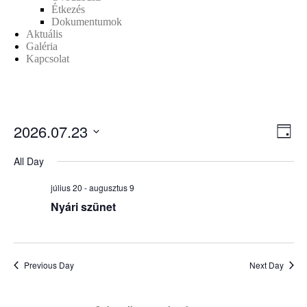
Étkezés
Dokumentumok
Aktuális
Galéria
Kapcsolat
2026.07.23
V
E
Day
Select
v
i
date.
All Day
e
július 20
-
augusztus 9
e
n
Nyári szünet
w
t
s
V
Previous Day
Next Day
i
N
e