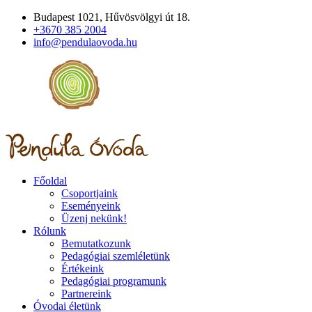
Budapest 1021, Hűvösvölgyi út 18.
+3670 385 2004
info@pendulaovoda.hu
Főoldal
Csoportjaink
Eseményeink
Üzenj nekünk!
Rólunk
Bemutatkozunk
Pedagógiai szemléletünk
Értékeink
Pedagógiai programunk
Partnereink
Óvodai életünk