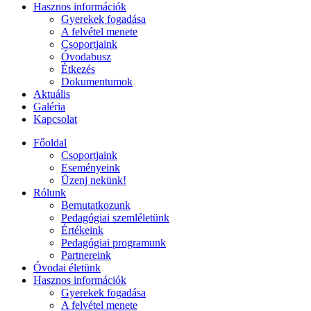
Hasznos információk
Gyerekek fogadása
A felvétel menete
Csoportjaink
Óvodabusz
Étkezés
Dokumentumok
Aktuális
Galéria
Kapcsolat
Főoldal
Csoportjaink
Eseményeink
Üzenj nekünk!
Rólunk
Bemutatkozunk
Pedagógiai szemléletünk
Értékeink
Pedagógiai programunk
Partnereink
Óvodai életünk
Hasznos információk
Gyerekek fogadása
A felvétel menete