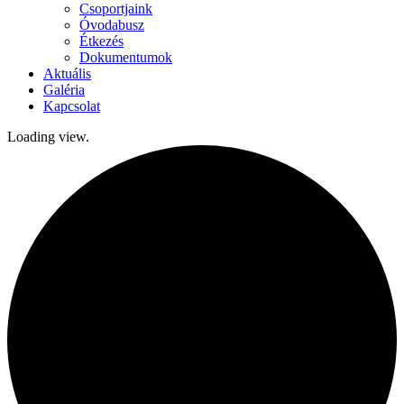
Csoportjaink
Óvodabusz
Étkezés
Dokumentumok
Aktuális
Galéria
Kapcsolat
Loading view.