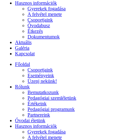
Hasznos információk
Gyerekek fogadása
A felvétel menete
Csoportjaink
Óvodabusz
Étkezés
Dokumentumok
Aktuális
Galéria
Kapcsolat
Főoldal
Csoportjaink
Eseményeink
Üzenj nekünk!
Rólunk
Bemutatkozunk
Pedagógiai szemléletünk
Értékeink
Pedagógiai programunk
Partnereink
Óvodai életünk
Hasznos információk
Gyerekek fogadása
A felvétel menete