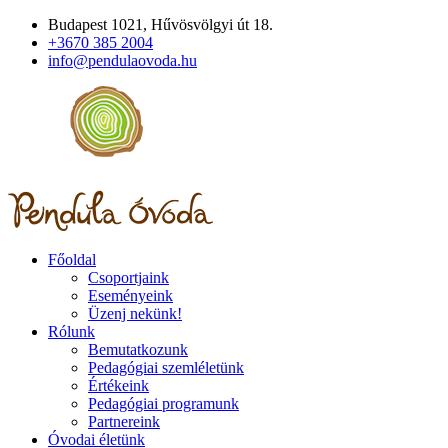
Budapest 1021, Hűvösvölgyi út 18.
+3670 385 2004
info@pendulaovoda.hu
Főoldal
Csoportjaink
Eseményeink
Üzenj nekünk!
Rólunk
Bemutatkozunk
Pedagógiai szemléletünk
Értékeink
Pedagógiai programunk
Partnereink
Óvodai életünk