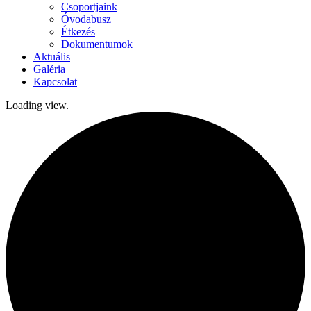
Csoportjaink
Óvodabusz
Étkezés
Dokumentumok
Aktuális
Galéria
Kapcsolat
Loading view.