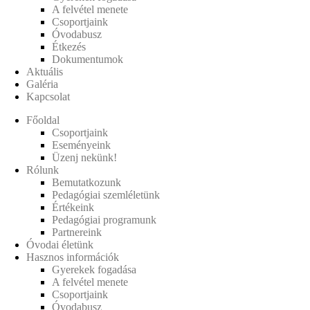
A felvétel menete
Csoportjaink
Óvodabusz
Étkezés
Dokumentumok
Aktuális
Galéria
Kapcsolat
Főoldal
Csoportjaink
Eseményeink
Üzenj nekünk!
Rólunk
Bemutatkozunk
Pedagógiai szemléletünk
Értékeink
Pedagógiai programunk
Partnereink
Óvodai életünk
Hasznos információk
Gyerekek fogadása
A felvétel menete
Csoportjaink
Óvodabusz