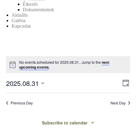
Étkezés
Dokumentumok
Aktuális
Galéria
Kapcsolat
No events scheduled for 2025.08.31.. Jump to the
next
upcoming events
.
2025.08.31
V
E
Day
Select
v
i
date.
Previous Day
Next Day
e
e
n
w
Subscribe to calendar
t