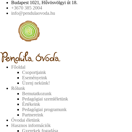
Budapest 1021, Hűvösvölgyi út 18.
+3670 385 2004
info@pendulaovoda.hu
Főoldal
Csoportjaink
Eseményeink
Üzenj nekünk!
Rólunk
Bemutatkozunk
Pedagógiai szemléletünk
Értékeink
Pedagógiai programunk
Partnereink
Óvodai életünk
Hasznos információk
Gyerekek fogadása