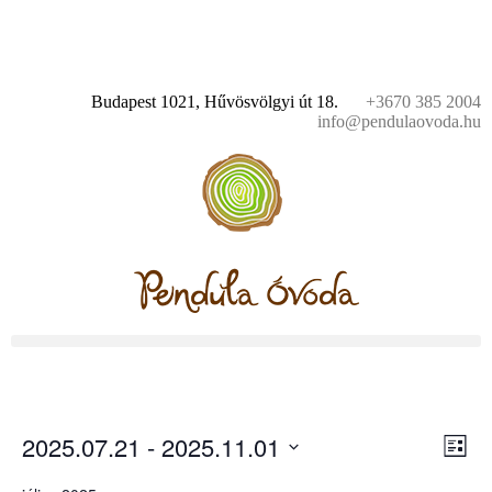
Budapest 1021, Hűvösvölgyi út 18.
+3670 385 2004
info@pendulaovoda.hu
2025.07.21
 - 
2025.11.01
V
E
List
Select
v