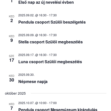
1
t
Első nap az új nevelési évben
g
i
a
2025.09.02. @ 16:30
-
17:30
KED
2
t
Pendula csoport Szülői beszélgetés
o
i
n
2025.09.09. @ 16:30
-
17:30
KED
o
9
Stella csoport Szülői megbeszélés
n
2025.09.17. @ 16:30
-
17:30
SZE
17
Luna csoport Szülői megbeszélés
2025.09.30.
KED
30
Népmese napja
október 2025
2025.10.07. @ 10:00
-
17:00
KED
7
Pendula csoport Mesemúzeum kirándulás