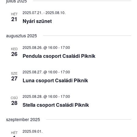
i
date.
július 2025
e
2025.07.21.
-
2025.08.10.
e
HÉT
21
n
Nyári szünet
w
t
augusztus 2025
s
V
2025.08.26. @ 16:00
-
17:00
KED
i
26
N
Pendula csoport Családi Piknik
e
a
2025.08.27. @ 16:00
-
17:00
SZE
w
27
Luna csoport Családi Piknik
v
s
i
N
2025.08.28. @ 16:00
-
17:00
CSÜ
28
Stella csoport Családi Piknik
a
g
v
szeptember 2025
a
i
2025.09.01.
HÉT