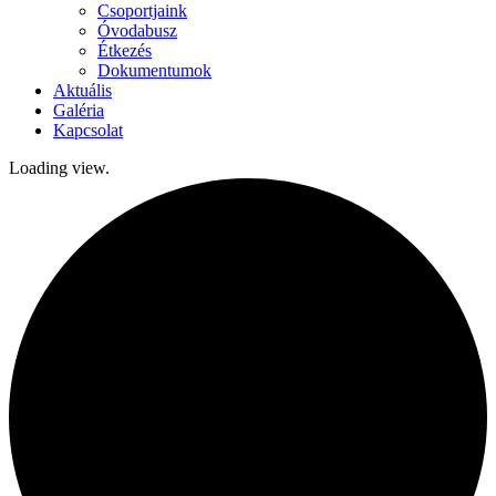
Csoportjaink
Óvodabusz
Étkezés
Dokumentumok
Aktuális
Galéria
Kapcsolat
Loading view.