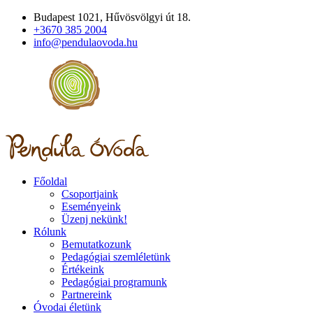
Budapest 1021, Hűvösvölgyi út 18.
+3670 385 2004
info@pendulaovoda.hu
Főoldal
Csoportjaink
Eseményeink
Üzenj nekünk!
Rólunk
Bemutatkozunk
Pedagógiai szemléletünk
Értékeink
Pedagógiai programunk
Partnereink
Óvodai életünk