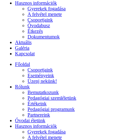
Hasznos információk
Gyerekek fogadása
A felvétel menete
Csoportjaink
Óvodabusz
Étkezés
Dokumentumok
Aktuális
Galéria
Kapcsolat
Főoldal
Csoportjaink
Eseményeink
Üzenj nekünk!
Rólunk
Bemutatkozunk
Pedagógiai szemléletünk
Értékeink
Pedagógiai programunk
Partnereink
Óvodai életünk
Hasznos információk
Gyerekek fogadása
A felvétel menete